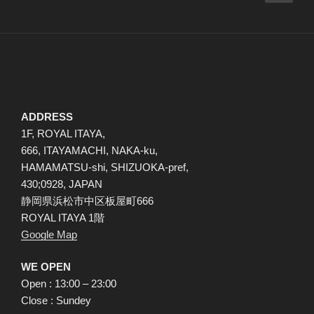
の
稿
ペ
ナ
ー
ビ
ジ
ゲ
ー
シ
ADDRESS
ョ
1F, ROYAL ITAYA,
ン
666, ITAYAMACHI, NAKA-ku,
HAMAMATSU-shi, SHIZUOKA-pref,
430;0928, JAPAN
静岡県浜松市中区板屋町666
ROYAL ITAYA 1階
Google Map
WE OPEN
Open : 13:00 – 23:00
Close : Sundey