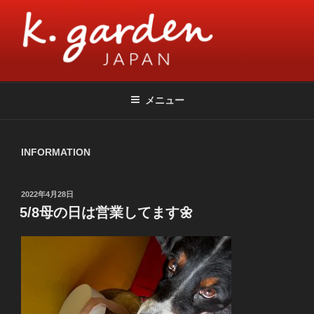
コ
ン
テ
ン
ツ
K.GARDEN JAPAN
flower & cafe | 花とシャンパーニュのお店 | ケーガーデン
へ
メニュー
ス
キ
ッ
INFORMATION
プ
投
2022年4月28日
稿
5/8母の日は営業してます🌼
日: