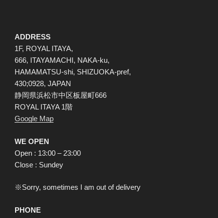
ADDRESS
1F, ROYAL ITAYA,
666, ITAYAMACHI, NAKA-ku,
HAMAMATSU-shi, SHIZUOKA-pref,
430;0928, JAPAN
静岡県浜松市中区板屋町666
ROYAL ITAYA 1階
Google Map
WE OPEN
Open : 13:00 – 23:00
Close : Sundey
※Sorry, sometimes I am out of delivery
PHONE