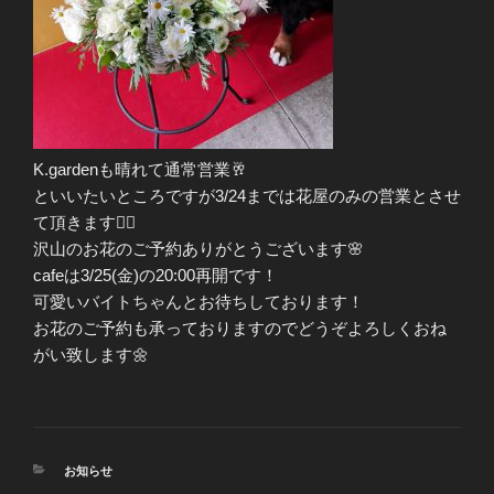
K.gardenも晴れて通常営業🥂
といいたいところですが3/24までは花屋のみの営業とさせ
て頂きます🙇‍♀️
沢山のお花のご予約ありがとうございます🌸
cafeは3/25(金)の20:00再開です！
可愛いバイトちゃんとお待ちしております！
お花のご予約も承っておりますのでどうぞよろしくおね
がい致します🌼
カ
お知らせ
テ