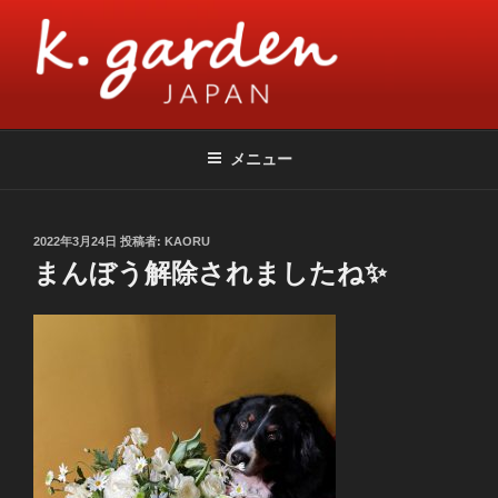
コ
ン
テ
ン
ツ
K.GARDEN JAPAN
flower & cafe | 花とシャンパーニュのお店 | ケーガーデン
へ
メニュー
ス
キ
ッ
投
2022年3月24日
投稿者:
KAORU
プ
稿
まんぼう解除されましたね✨
日: