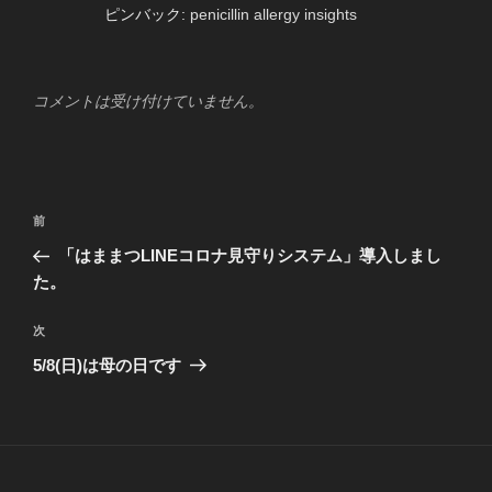
ピンバック:
penicillin allergy insights
コメントは受け付けていません。
投
過
前
稿
去
「はままつLINEコロナ見守りシステム」導入しまし
ナ
の
た。
ビ
投
稿
ゲ
次
次
の
ー
5/8(日)は母の日です
投
シ
稿
ョ
ン